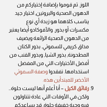
اللوز. ثم قوموا بإضافة إختياركم من
الدهون الصحية والبروتين, اختيار جيد
يناسب كلاهما هو زبدة أي نوع
مكسرات أو بذور. والأفوكادو أيضا يعتبر
من الدهون الصحية الرائعة ويضيف
مذاق كريمي للسموثي. بذور الكتان
المطحونة, بذور الشيا, وبذور القنب من
أفضل الأختيارات التي من المفضل
استخدامها. تفقدوا
وصفة السموثي
الأخضر للمبتدأين هذه.
رقائق الكيل
– أنا أعلم أنها ليست حلوة…
ولكن في الأوقات التي عادة تتناولون
فيه وجبة خفيفة حلوة, قد يساعدكم