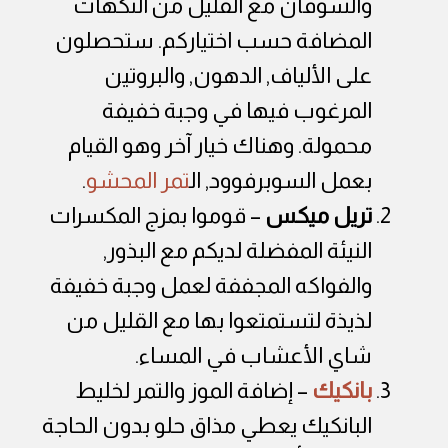
والشوفان مع القليل من النكهات
المضافة حسب اختياركم. ستحصلون
على الألياف, الدهون, والبروتين
المرغوب فيها في وجبة خفيفة
محمولة. وهناك خيار آخر وهو القيام
بعمل السوبرفوود, ال
تمر المحشو
.
تريل ميكس
– قوموا بمزج المكسرات
النيئة المفضلة لديكم مع البذور,
والفواكه المجففة لعمل وجبة خفيفة
لذيذة لتستمتعوا بها مع القليل من
شاي الأعشاب في المساء.
بانكيك
– إضافة الموز والتمر لخليط
البانكيك يعطي مذاق حلو بدون الحاجة