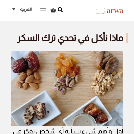
العربية
ggle navigation
ماذا نأكل في تحدي ترك السكر
أول وأهم شيء يسأله أي شخص يفكر في