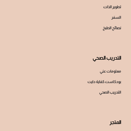
تطوير الذات
السفر
نصائح الطبخ
التدريب الصحي
معلومات عني
بودكاست كفاية دايت
التدريب الصحي
المتجر