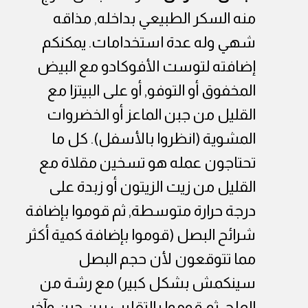
منه السكر الطبيعي بداخله, مذاقه
شهي وله عدة استخدامات. يمكنكم
إضافته لتوست الأفوكادو مع البيض
المخفوق أو التوفو, أو على البيتزا مع
القليل من جبن الماعز أو الخضروات
المشوية (انظروا بالأسفل). كل ما
تحتاجون عمله هو تسخين مقلاة مع
القليل من زيت الزيتون أو زبدة على
درجة حرارة متوسطة, ثم قوموا بإضافة
شرائح البصل (قوموا بإضافة كمية أكثر
مما تتوقعون لأن حجم البصل
سينكمش بشكل كبير) مع رشة من
الملح, ثم قوموا بالتقليب بين حين وآخر