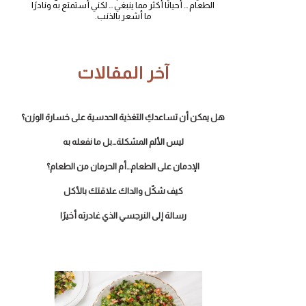
الطعام … أحيانًا أكثر مما ينبغي … لكني أستمتع به ونادرًا
ما أشعر بالذنب.
آخر المقالات
هل يمكن أن تساعدكِ التغذية الحدسية على خسارة الوزن؟
ليس الألم المشكلة…بل ما نفعله به
الإدمان على الطعام…أم الحرمان من الطعام؟
كيف شكّل والداك علاقتك بالأكل
رسالة إلى النرجسي الذي غادرته أخيرًا