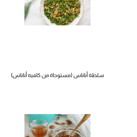
سلطة أناناس (مستوحاة من كافيه أناناس)