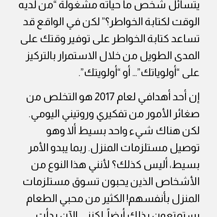
يتسائل شخص ما حياته مشغولة “من لديه
الوقت لكتابة الخواطر؟” لكن في الواقع قد
تساعد كتابة الخواطر على توفير وقتك على
المدى الطويل من خلال الاستمرار بالتركيز
على “أولوياتك”… أو “أولويتك”.
إن أحد أهدافي لعام 2017 هو التخلص من
صغائر الأمور من تفكيري وروتيني اليومي.
لكن هناك شيء واحد بسيط ألا وهو
توصيل مستلزمات المنزل. ربما يبدو الأمر
بسيط، أليس كذلك؟ لأنني هذا النوع من
الأشخاص الذين يحبون تسوق مستلزمات
المنزل بأنفسهم! الكثير من محبي الطعام
يستمتعون بذلك أيضاً. لكنني الآن بدأت