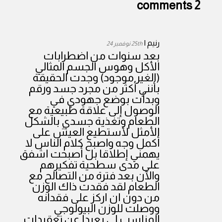
2 comments
رنيم |
25th نوفمبر 24
بعد سنوات من اضطرابات
الأكل وهوس الجسم المثالي
(الغير موجود) وجدت الحقيقة
بأنني أكثر من مجرد جسد ورقم
وبدأت بوضع جهودي في
الوصول إلى علاقة طبيعية مع
الطعام وتغذية جسدي بالشكل
الأمثل لأستطيع العيش على
أكمل وجه واصبح كلام الناس لا
يهمني إطلاقا بل أصبحت اشفق
على مدى سطحية تفكيرهم
والآن بعد فترة من التصالح مع
الطعام لقد فقدت ذاك الوزن
من دون ان اركز على فقدانه
ووصلت للوزن البيولوجي
المناسب لي بعيدا عن تعقيدات