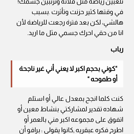
تلعبين رياضه مثل فلانه وترتبين جسمك!
في وقتها كثير حزنت وتأثرت .بسبب
هالشي، لكن بعد فترة رجعت للرياضة لأن
انا من حقي احرك جسمي مثل ما اريد.
رباب
“كوني بحجم اكبر لا يعني أني غير ناجحة
أو طموحه “
كنت كلما انجح بمعدل عالي أو استلم
شهاده تقدير لمشاركتي بنشاط معين أو
اتفوق على مجموعه اكبر مني بالعمر أو
اطرح فكره عبقريه ,كانوا يقولي : برافو أن