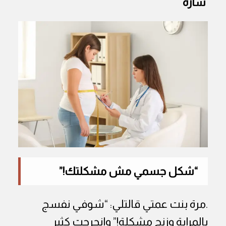
سارة
“شكل جسمي مش مشكلتك!”
.مرة بنت عمتي قالتلي: “شوفي نفسج
بالمراية وزنج مشكلة!” وانجرحت كثير